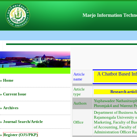
Maejo Information Techno
A Chatbot Based Inf
Article
name
»
Home
Article
Research articl
»
Current Issue
type
Yuphawadee Nathasitsoph
Authors
Phromjak4 and Warerut P
»
Archives
Department of Business Ad
Rajamongala University o
»
Journal Search/Article
Office
Marketing, Faculty of Bu
of Accounting, Faculty of
Administration Officer R
»
Register (OJS/PKP)