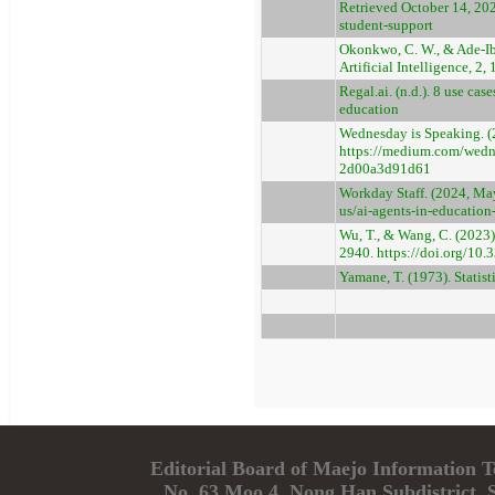
Retrieved October 14, 202
student-support
Okonkwo, C. W., & Ade-Ibi
Artificial Intelligence, 
Regal.ai. (n.d.). 8 use ca
education
Wednesday is Speaking. (
https://medium.com/wedne
2d00a3d91d61
Workday Staff. (2024, May
us/ai-agents-in-education
Wu, T., & Wang, C. (2023).
2940. https://doi.org/10
Yamane, T. (1973). Statist
Editorial Board of Maejo Informatio
No. 63 Moo 4, Nong Han Subdistrict, 