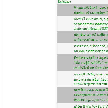
Reference
จิรเมธ แจ้งจันทร์. (2
บัณฑิต, จุฬาลงกรณ์มหาวิท
ณภัทร ไชยพราหมณ์, ณัฐว
วารสารสารสนเทศศาสตร์แล
thaijo.org/index.php/JIS
ณัฐกษิญามน แก้วเสถียรม
เภสัชกรรมไทย 17(3): 607-
ทรรศวรรณ ปรีดาวิภาต, แ
อนาคต. วารสารวิชาการนวัต
ทิพย์วรรณ ฟูเฟื่อง อนุ
ให้ความรู้ด้านดิจิทัลส
เทคโนโลยี มหาวิทยาลัยร
นพดล สิทธิเลิศ, นุชสรา
อนุบาลเทศบาลอ้อมน้อย 3. 
https://benjamit.thonbur
นฤทธิ์ตา สุดสงวน และ ศ
Development of Chatbot 
ค้นจาก https://ph02.tci-t
บริษัท ฟิวชั่น โซลูชั่น 