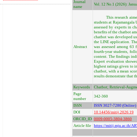
Journal
Vol. 12 No.1 (2026): Janua
name
This research aimed to: 
students at Rajamangala U
assessed by experts in ch
benefits of the chatbot a
chatbot was developed us
the LINE application. The
Abstract
was assessed among 63 fi
fourth-year students, fol
content. The findings ind
Expert evaluation showed 
highest ratings given to in
chatbot, with a mean scor
results demonstrate that t
Keywords
Chatbot; Retrieval-Augme
Page
342-360
number
ISSN
ISSN 3027-7280 (Online)
DOI
10.14456/mitij.2026.19
ORCID_ID
0009-0005-3804-3860
Article file
https://mitij.mju.ac.th/