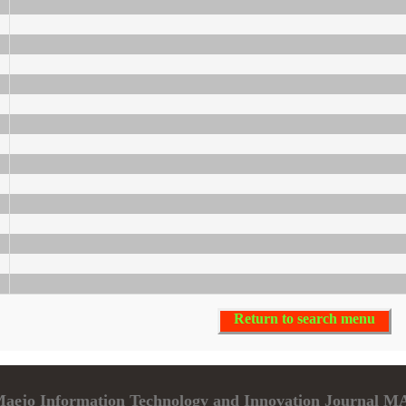
Return to search menu
f Maejo Information Technology and Innovation Journa