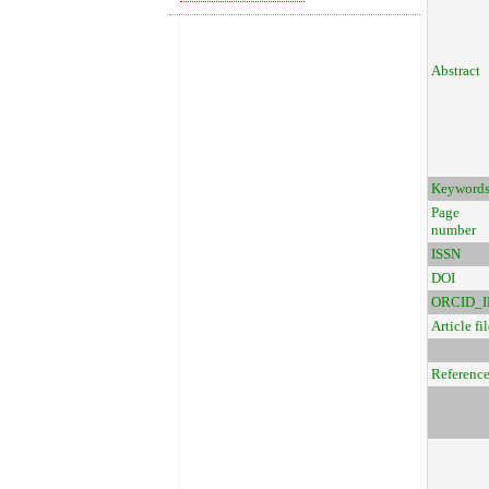
Abstract
Keyword
Page
number
ISSN
DOI
ORCID_I
Article fil
Referenc