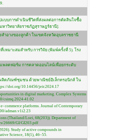
9.
แบบการดำเนินชีวิตที่ส่งผลต่อการตัดสินใจซื้อ
มหาวิทยาลัยราชภัฏสุราษฎร์ธานี].
ื่องสำอางของลูกค้า ในเขตจังหวัดอุบลราชธานี
ที่เหมาะสมสำหรับ การวิจัย (พิมพ์ครั้งที่ 5). โรง
นาแพลตฟอร์ม การตลาดออนไลน์เพื่อยกระดับ
ผลิตภัณฑ์ชุมชน ด้วยพาณิชย์อิเล็กทรอนิกส์ ใน
://doi.org/10.14456/jeir.2024.17
opportunities in digital marketing. Complex Systems
50/csimq.2024-41.02
on e- commerce platforms. Journal of Contemporary
100/adman.v1i2.23
ions (Thailand/Loei, 68(203)). Department of
ges/26669/GI/GI203.pdf
2026). Study of active compounds in
ative Science, 18(1), 46–55.