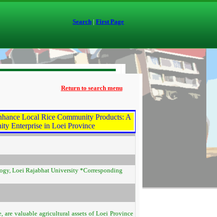
Search
|
First Page
Return to search menu
Enhance Local Rice Community Products: A
ty Enterprise in Loei Province
ogy, Loei Rajabhat University *Corresponding
are valuable agricultural assets of Loei Province