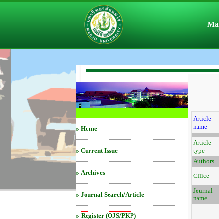
Mae
Article
name
»
Home
Article
»
Current Issue
type
Authors
»
Archives
Office
Journal
»
Journal Search/Article
name
»
Register (OJS/PKP)