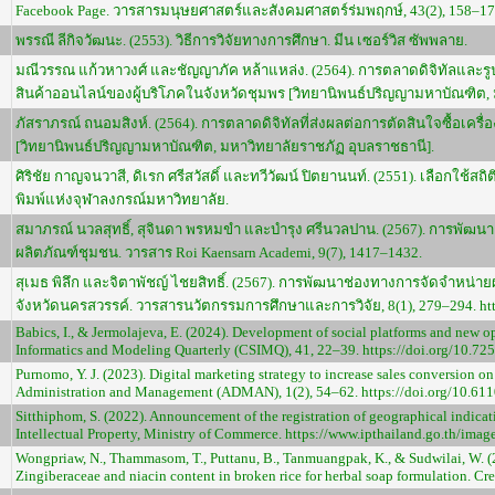
Facebook Page. วารสารมนุษยศาสตร์และสังคมศาสตร์ร่มพฤกษ์, 43(2), 158–17
พรรณี ลีกิจวัฒนะ. (2553). วิธีการวิจัยทางการศึกษา. มีน เซอร์วิส ซัพพลาย.
มณีวรรณ แก้วหาวงศ์ และชัญญาภัค หล้าแหล่ง. (2564). การตลาดดิจิทัลและรูป
สินค้าออนไลน์ของผู้บริโภคในจังหวัดชุมพร [วิทยานิพนธ์ปริญญามหาบัณฑิต, 
ภัสราภรณ์ ถนอมสิงห์. (2564). การตลาดดิจิทัลที่ส่งผลต่อการตัดสินใจซื้อเคร
[วิทยานิพนธ์ปริญญามหาบัณฑิต, มหาวิทยาลัยราชภัฏ อุบลราชธานี].
ศิริชัย กาญจนวาสี, ดิเรก ศรีสวัสดิ์ และทวีวัฒน์ ปิตยานนท์. (2551). เลือกใช้สถิติ
พิมพ์แห่งจุฬาลงกรณ์มหาวิทยาลัย.
สมาภรณ์ นวลสุทธิ์, สุจินดา พรหมขำ และบำรุง ศรีนวลปาน. (2567). การพัฒ
ผลิตภัณฑ์ชุมชน. วารสาร Roi Kaensarn Academi, 9(7), 1417–1432.
สุเมธ พิลึก และจิตาพัชญ์ ไชยสิทธิ์. (2567). การพัฒนาช่องทางการจัดจำหน่าย
จังหวัดนครสวรรค์. วารสารนวัตกรรมการศึกษาและการวิจัย, 8(1), 279–294. https
Babics, I., & Jermolajeva, E. (2024). Development of social platforms and new 
Informatics and Modeling Quarterly (CSIMQ), 41, 22–39. https://doi.org/10.72
Purnomo, Y. J. (2023). Digital marketing strategy to increase sales conversion 
Administration and Management (ADMAN), 1(2), 54–62. https://doi.org/10.61
Sitthiphom, S. (2022). Announcement of the registration of geographical indicat
Intellectual Property, Ministry of Commerce. https://www.ipthailand.go.th/ima
Wongpriaw, N., Thammasom, T., Puttanu, B., Tanmuangpak, K., & Sudwilai, W. (
Zingiberaceae and niacin content in broken rice for herbal soap formulation. Cre