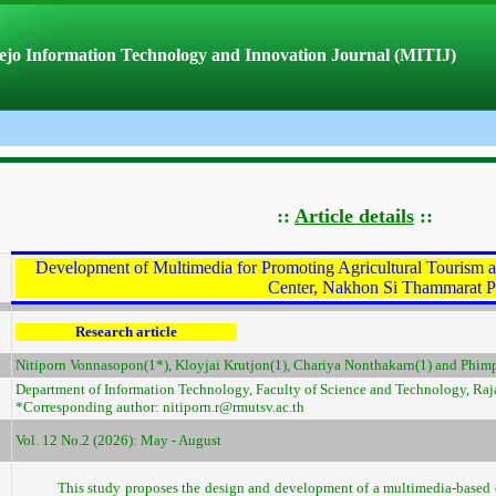
jo Information Technology and Innovation Journal (MITIJ)
::
Article details
::
Development of Multimedia for Promoting Agricultural Tourism at
Center, Nakhon Si Thammarat P
Research article
Nitiporn Vonnasopon(1*), Kloyjai Krutjon(1), Chariya Nonthakarn(1) and Phi
Department of Information Technology, Faculty of Science and Technology, Raj
*Corresponding author: nitiporn.r@rmutsv.ac.th
Vol. 12 No.2 (2026): May - August
This study proposes the design and development of a multimedia-based c