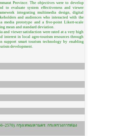
hammarat Province. The objectives were to develop
nd to evaluate system effectiveness and viewer
amework integrating multimedia design, digital
akeholders and audiences who interacted with the
a media prototype and a five-point Likert-scale
ding mean and standard deviation.
and viewer satisfaction were rated at a very high
 interest in local agro-tourism resources through
can support smart tourism technology by enabling
ourism development.
 2566–2570). กรุงเทพมหานคร: กระทรวงการท่อง