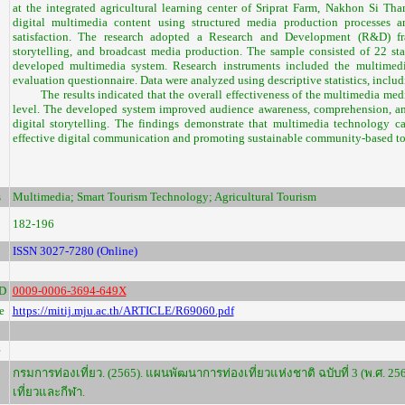
at the integrated agricultural learning center of Sriprat Farm, Nakhon Si T
digital multimedia content using structured media production processes a
satisfaction. The research adopted a Research and Development (R&D) fr
storytelling, and broadcast media production. The sample consisted of 22 st
developed multimedia system. Research instruments included the multimedi
evaluation questionnaire. Data were analyzed using descriptive statistics, inclu
The results indicated that the overall effectiveness of the multimedia media 
level. The developed system improved audience awareness, comprehension, and
digital storytelling. The findings demonstrate that multimedia technology 
effective digital communication and promoting sustainable community-based t
s
Multimedia; Smart Tourism Technology; Agricultural Tourism
182-196
ISSN 3027-7280 (Online)
D
0009-0006-3694-649X
e
https://mitij.mju.ac.th/ARTICLE/R69060.pdf
e
กรมการท่องเที่ยว. (2565). แผนพัฒนาการท่องเที่ยวแห่งชาติ ฉบับที่ 3 (พ.ศ.
เที่ยวและกีฬา.