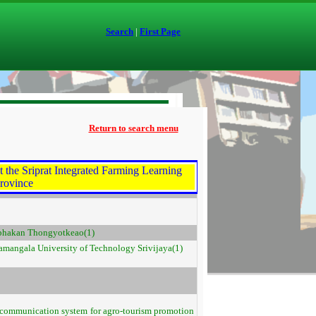
Search
|
First Page
Return to search menu
 the Sriprat Integrated Farming Learning
rovince
mphakan Thongyotkeao(1)
amangala University of Technology Srivijaya(1)
ommunication system for agro-tourism promotion