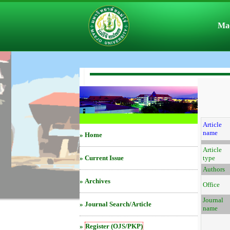
Mae
Article
name
»
Home
Article
»
Current Issue
type
Authors
»
Archives
Office
Journal
»
Journal Search/Article
name
»
Register (OJS/PKP)