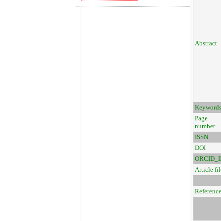
Abstract
Keyword
Page
number
ISSN
DOI
ORCID_I
Article fil
Referenc