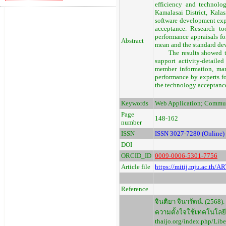
efficiency and technolo
Kamalasai District, Kala
software development exp
acceptance. Research to
performance appraisals fo
Abstract
mean and the standard dev
The results showed that
support activity-detaile
member information, mana
performance by experts fo
the technology acceptance,
Keywords
Web Application; Commu
Page
148-162
number
ISSN
ISSN 3027-7280 (Online)
DOI
ORCID_ID
0009-0006-5301-7756
Article file
https://mitij.mju.ac.th/
Reference
จินติยา จินารัตน์. (25
ความตั้งใจใช้เทคโนโลยีข
thaijo.org/index.php/Libe