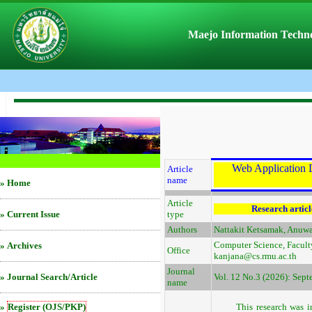
Maejo Information Techno
Web Application 
Article
name
»
Home
Article
Research articl
»
Current Issue
type
Authors
Nattakit Ketsamak, Anuw
Computer Science, Facult
»
Archives
Office
kanjana@cs.rmu.ac.th
Journal
»
Journal Search/Article
Vol. 12 No.3 (2026): Sep
name
»
Register (OJS/PKP)
This research was inten