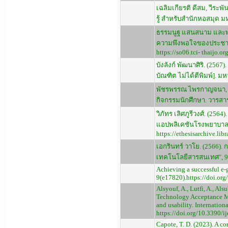
เฉลิมเกียรติ ดีสม, วีระ
รู้ สำหรับสำนักหอสมุด ม
ธรรมนูฐ แสนสนาม และพรเ
ความพึงพอใจของประชาขน
https://so06.tci- thaijo.
บังลังก์ พัฒนาศิริ. (25
บัณฑิต ไม่ได้ตีพิมพ์]. ม
พัชรพรรณ ไพรกาญจนา, ณั
กิจกรรมนักศึกษา. วารส
วิภัทร เลิศภูรีวงศ์. (
แอปพลิเคชันโรงพยาบาลภ
https://ethesisarchive.l
เอกรินทร์ วาโย. (2566)
เทคโนโลยีสารสนเทศ", 9(1)
Achieving a successful e-
9(e17820).https://doi.or
Alsyouf, A., Lutfi, A., Als
Technology Acceptance Mod
and usability. Internation
https://doi.org/10.3390/
Capote, T. D. (2023). A c