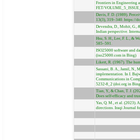
Frontiers in Engineering
FET/VOLUME_5_ISSUE_
Davis, F. D. (1989). Perce
13(3), 319–340. https://
Devendra, D., Mohit, G., 
Indian perspective. Inter
Hsu, S. H., Lee, F. L., &
585–591.
ISO25000 software and dat
(iso25000.com in Bing)
Likert, R. (1967). The h
Sassani, B. A., Jamil, N.,
implementation. In I. Bajw
Communications in Comput
5232-8_2 (doi.org in Bin
Tian, Y., & Chan, T. J. (
Does self-efficacy and t
Yas, Q. M., et al. (2023).
directions. Iraqi Journal