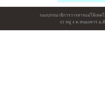
กองบรรณาธิการวารสารแม่โจ้เทคโ
63 หมู่ 4 ต.หนองหาร อ.