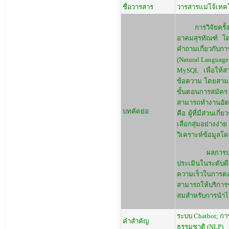
ชื่อวารสาร
วารสารแม่โจ้เทคโ
การวิจัยครั้งนี
อาคมสุรทัณฑ์ โดย
คำถามเกี่ยวกับก
(Natural Languag
MySQL เพื่อให้
ข้อความ โดยสามา
ขั้นตอนการสมัคร 
สามารถทำงานอัตโ
บทคัดย่อ
คือ ผู้ที่มีส่วน
เลือกสุ่มอย่างง่
วิเคราะห์ข้อมูลโด
ผลการประเมินปร
ประเมินในระดับด
ความเร็วในการตอ
สามารถให้บริการ
สมสำหรับการนำไปใ
ระบบ Chatbot; กา
คำสำคัญ
ธรรมชาติ (NLP)