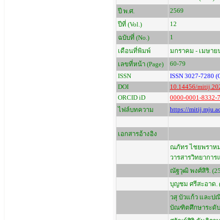
2569
ปี พ.ศ.
12
ปีที่ (Vol.)
1
ฉบับที่ (No.)
เดือนที่พิมพ์
มกราคม - เมษาย
60-79
เลขที่หน้า (Page)
ISSN
ISSN 3027-7280 (O
DOI
10.14456/mitij.20
ORCID iD
0000-0001-8332-
https://mitij.mju
ไฟล์บทความ
เอกสารอ้างอิง
ณภัทร ไชยพราหมณ์
วารสารวิทยาการแ
ณัฐวุฒิ พงศ์สิริ. 
บุญชม ศรีสะอาด. (2
วสุ บัวแก้ว และป
บัณฑิตศึกษาระดับช