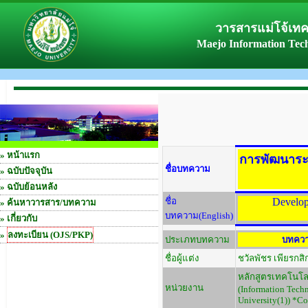
วารสารแม่โจ้เท
Maejo Information Tec
»
หน้าแรก
การพัฒนาระบ
ชื่อบทความ
»
ฉบับปัจจุบัน
»
ฉบับย้อนหลัง
ชื่อ
Develop
»
ค้นหาวารสาร/บทความ
บทความ(English)
» เกี่ยวกับ
»
ลงทะเบียน (OJS/PKP)
ประเภทบทความ
บทควา
ชื่อผู้แต่ง
ชวัลพัชร เพียรกส
หลักสูตรเทคโนโล
หน่วยงาน
(Information Tech
University(1)) *C