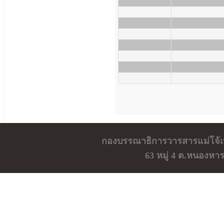
กองบรรณาธิการวารสารแม่โจ้เ
63 หมู่ 4 ต.หนองหา