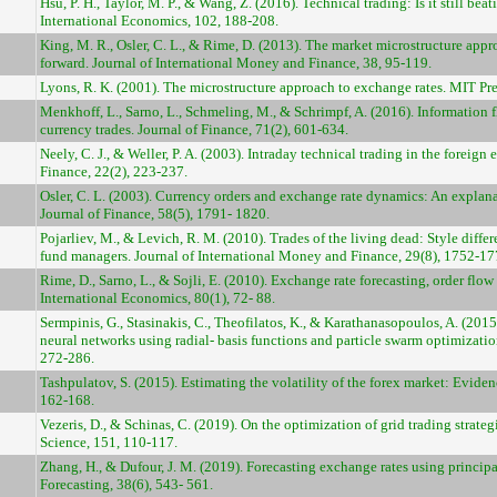
Hsu, P. H., Taylor, M. P., & Wang, Z. (2016). Technical trading: Is it still be
International Economics, 102, 188-208.
King, M. R., Osler, C. L., & Rime, D. (2013). The market microstructure ap
forward. Journal of International Money and Finance, 38, 95-119.
Lyons, R. K. (2001). The microstructure approach to exchange rates. MIT Pre
Menkhoff, L., Sarno, L., Schmeling, M., & Schrimpf, A. (2016). Information 
currency trades. Journal of Finance, 71(2), 601-634.
Neely, C. J., & Weller, P. A. (2003). Intraday technical trading in the forei
Finance, 22(2), 223-237.
Osler, C. L. (2003). Currency orders and exchange rate dynamics: An explanat
Journal of Finance, 58(5), 1791- 1820.
Pojarliev, M., & Levich, R. M. (2010). Trades of the living dead: Style diffe
fund managers. Journal of International Money and Finance, 29(8), 1752-17
Rime, D., Sarno, L., & Sojli, E. (2010). Exchange rate forecasting, order fl
International Economics, 80(1), 72- 88.
Sermpinis, G., Stasinakis, C., Theofilatos, K., & Karathanasopoulos, A. (201
neural networks using radial- basis functions and particle swarm optimizati
272-286.
Tashpulatov, S. (2015). Estimating the volatility of the forex market: Evid
162-168.
Vezeris, D., & Schinas, C. (2019). On the optimization of grid trading strat
Science, 151, 110-117.
Zhang, H., & Dufour, J. M. (2019). Forecasting exchange rates using princip
Forecasting, 38(6), 543- 561.