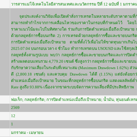
วารสารแม่โจ้เทคโนโลยีสารสนเทศและนวัตกรรม ปีที่ 12 ฉบับที่ 1 มกราค
จุดประสงค์งานวิจัยเพื่อเปิดคำสั่งการเทรดในหลายระดับราคาตามที่ก
สามารถทำกำไรจากการเคลื่อนไหวของราคาในกรอบที่กำหนดไว้ โดยไม่
ราคาแนวโน้มจะไปในทิศทางใด ร่วมกับการปิดตำแหน่งเมื่อถึงเป้าหมาย กา
ด้วยกลยุทธ์การซื้อบนกริด 2) การเทรดด้วยกลยุทธ์การซื้อและขายบนกร
การปิดตำแหน่งเมื่อถึงเป้าหมาย ตามที่ตั้งไว้เพื่อไม่ให้ขาดทุนมากเกิน
2025.07.04 บนกรอบเวลา 4 ชั่วโมง ทำการเทรดบน USOUSD และใช้สกุลเ
กลยุทธ์ทั้งสามรูปแบบ พบว่า กลยุทธ์การซื้อและขายบนกริดและการปิดตำ
สร้างผลตอบแทนรวม 4,779.20 เซนต์ ซึ่งสูงกว่า กลยุทธ์การซื้อและขายบน 
กับรักษาความเสี่ยงในระดับที่เหมาะสม (Maximum Drawdown 1.62%) ส่ว
ดี (2,800.18 เซนต์) และควบคุม Drawdown ได้ดี (1.15%) แต่ยังด้อยกว่
ตำแหน่งเมื่อถึงเป้าหมาย ในขณะที่กลยุทธ์การซื้อบนกริด แสดงผลลัพธ์ต่
Rate สูงถึง 93.88% เนื่องจากขาดระบบจัดการความเสี่ยงที่มีประสิทธิภาพ
ฟอเร็ก; กลยุทธ์กริด; การปิดตำแหน่งเมื่อถึงเป้าหมาย; น้ำมัน; หุ่นยนต์เทร
2569
12
1
มกราคม - เมษายน