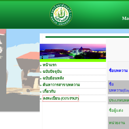
Mae
»
หน้าแรก
ชื่อบทความ
»
ฉบับปัจจุบัน
»
ฉบับย้อนหลัง
ชื่อ
»
ค้นหาวารสาร/บทความ
บทความ(Eng
» เกี่ยวกับ
»
ลงทะเบียน (OJS/PKP)
ประเภทบท
ชื่อผู้แต่ง
หน่วยงาน