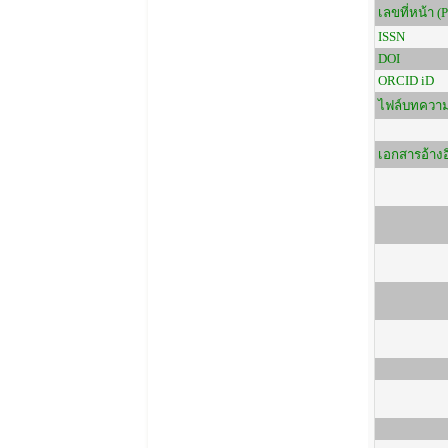
เลขที่หน้า (
ISSN
DOI
ORCID iD
ไฟล์บทควา
เอกสารอ้างอ