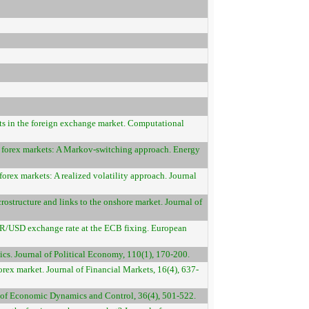
ects in the foreign exchange market. Computational
on forex markets: A Markov-switching approach. Energy
 forex markets: A realized volatility approach. Journal
ostructure and links to the onshore market. Journal of
EUR/USD exchange rate at the ECB fixing. European
ics. Journal of Political Economy, 110(1), 170-200.
forex market. Journal of Financial Markets, 16(4), 637-
al of Economic Dynamics and Control, 36(4), 501-522.