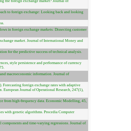
ating the foreign exchange market? Journal of
proach to foreign exchange: Looking back and looking
ss.
flows in foreign exchange markets: Dissecting customer
gn exchange market. Journal of International Money and
ion for the predictive success of technical analysis.
rences, style persistence and performance of currency
75.
ow and macroeconomic information. Journal of
5). Forecasting foreign exchange rates with adaptive
on. European Journal of Operational Research, 247(1),
ence from high-frequency data. Economic Modelling, 45,
egies with genetic algorithms. Procedia Computer
al components and time-varying regressions. Journal of