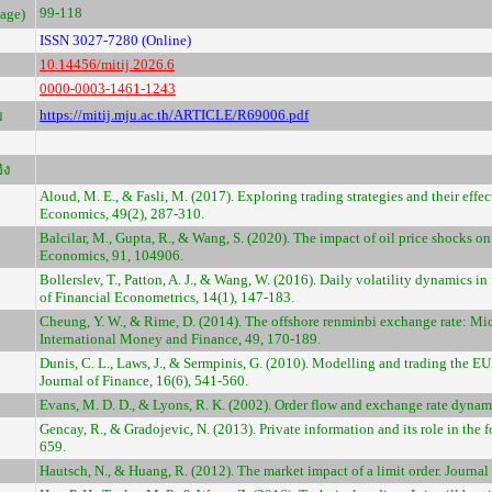
99-118
Page)
ISSN 3027-7280 (Online)
10.14456/mitij.2026.6
0000-0003-1461-1243
https://mitij.mju.ac.th/ARTICLE/R69006.pdf
ม
ิง
Aloud, M. E., & Fasli, M. (2017). Exploring trading strategies and their eff
Economics, 49(2), 287-310.
Balcilar, M., Gupta, R., & Wang, S. (2020). The impact of oil price shocks 
Economics, 91, 104906.
Bollerslev, T., Patton, A. J., & Wang, W. (2016). Daily volatility dynamics in
of Financial Econometrics, 14(1), 147-183.
Cheung, Y. W., & Rime, D. (2014). The offshore renminbi exchange rate: Micr
International Money and Finance, 49, 170-189.
Dunis, C. L., Laws, J., & Sermpinis, G. (2010). Modelling and trading the 
Journal of Finance, 16(6), 541-560.
Evans, M. D. D., & Lyons, R. K. (2002). Order flow and exchange rate dynam
Gencay, R., & Gradojevic, N. (2013). Private information and its role in the 
659.
Hautsch, N., & Huang, R. (2012). The market impact of a limit order. Journ