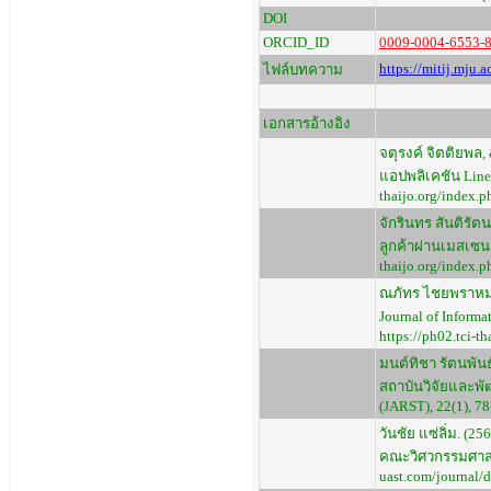
DOI
ORCID_ID
0009-0004-6553-
https://mitij.mju
ไฟล์บทความ
เอกสารอ้างอิง
จตุรงค์ จิตติยพล,
แอปพลิเคชัน Line 
thaijo.org/index.
จักรินทร สันติรัต
ลูกค้าผ่านเมสเซนเ
thaijo.org/index.
ณภัทร ไชยพราหมณ์
Journal of Informa
https://ph02.tci-
มนต์ทิชา รัตนพัน
สถาบันวิจัยและพั
(JARST), 22(1), 78
วันชัย แซ่ลิ่ม. 
คณะวิศวกรรมศาสตร
uast.com/journal/d