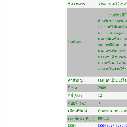
ชื่อวารสาร
วารสารแม่โจ้เทคโ
งานวิจัยนี้มีวั
สำหรับระบบถาม-
ประยุกต์ใช้เทคโ
Retrieval-Augme
แอปพลิเคชัน LI
บทคัดย่อ
50 กรณีศึกษา แ
แพลตฟอร์ม n8n ช่
ธรรมชาติ ช่วยลด
ความพึงพอใจในภา
สะดวกในการใช้งา
คำสำคัญ
เอ็นเอทเอ็น; เอไ
2569
ปี พ.ศ.
12
ปีที่ (Vol.)
3
ฉบับที่ (No.)
เดือนที่พิมพ์
กันยายน - ธันวาค
98-115
เลขที่หน้า (Page)
ISSN
ISSN 3027-7280 (O