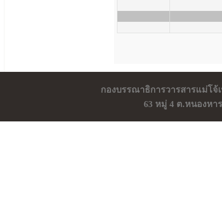
กองบรรณาธิการวารสารแม่โจ้เ
63 หมู่ 4 ต.หนองหา