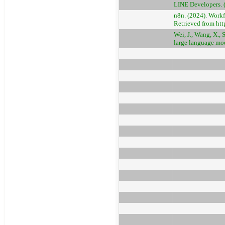
LINE Developers. (
n8n. (2024). Workf
Retrieved from htt
Wei, J., Wang, X.,
large language mod