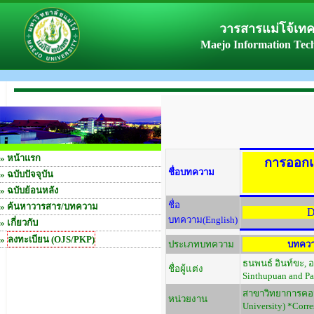
วารสารแม่โจ้เท
Maejo Information Tec
»
หน้าแรก
การออกแ
ชื่อบทความ
»
ฉบับปัจจุบัน
»
ฉบับย้อนหลัง
ชื่อ
»
ค้นหาวารสาร/บทความ
D
บทความ(English)
» เกี่ยวกับ
»
ลงทะเบียน (OJS/PKP)
ประเภทบทความ
บทควา
ธนพนธ์ อินท์ขะ, 
ชื่อผู้แต่ง
Sinthupuan and Pa
สาขาวิทยาการคอมพ
หน่วยงาน
University) *Corr