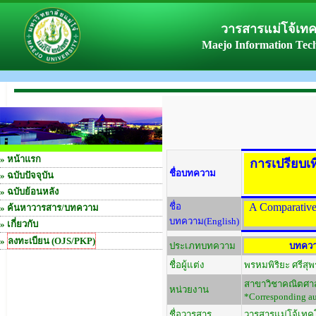
วารสารแม่โจ้เท
Maejo Information Tec
»
หน้าแรก
การเปรียบเท
ชื่อบทความ
»
ฉบับปัจจุบัน
»
ฉบับย้อนหลัง
ชื่อ
A Comparative 
»
ค้นหาวารสาร/บทความ
บทความ(English)
» เกี่ยวกับ
»
ลงทะเบียน (OJS/PKP)
ประเภทบทความ
บทควา
ชื่อผู้แต่ง
พรหมพิริยะ ศรีสุพ
สาขาวิชาคณิตศาสตร
หน่วยงาน
*Corresponding au
ชื่อวารสาร
วารสารแม่โจ้เทคโ