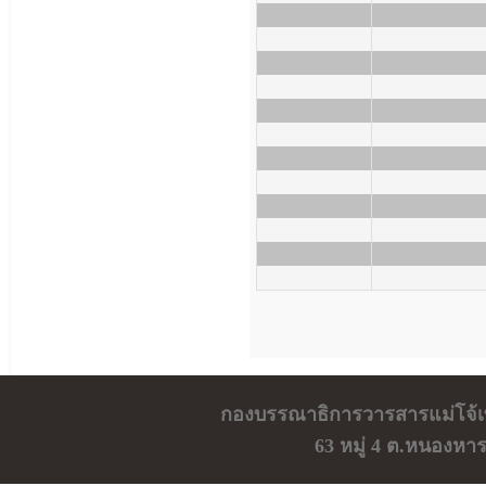
กองบรรณาธิการวารสารแม่โจ้เ
63 หมู่ 4 ต.หนองหา