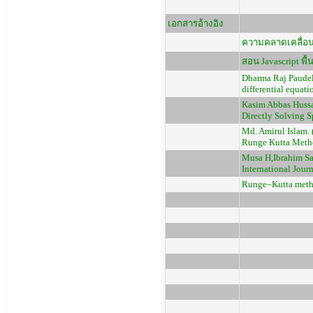
เอกสารอ้างอิง
ความคลาดเคลื่อน. 
สอน Javascript พื้
Dharma Raj Paudel
differential equat
Kasim Abbas Hussa
Directly Solving S
Md. Amirul Islam. 
Runge Kutta Method
Musa H,Ibrahim Sai
International Jour
Runge–Kutta metho