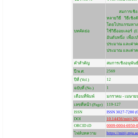
สมการเชิงอนุพัน
หลายวิธี วิธีเชิ
โดยโปรแกรมทางคณ
บทคัดย่อ
ใช้วิธีออยเลอร์ (E
อันดับหนึ่ง เพื
ประมาณ และค่าควา
ประมาณ และค่าควา
คำสำคัญ
สมการเชิงอนุพันธ์อ
2569
ปี พ.ศ.
12
ปีที่ (Vol.)
1
ฉบับที่ (No.)
เดือนที่พิมพ์
มกราคม - เมษาย
119-127
เลขที่หน้า (Page)
ISSN
ISSN 3027-7280 (O
DOI
10.14456/mitij.20
ORCID iD
0009-0004-6950-
https://mitij.mju
ไฟล์บทความ